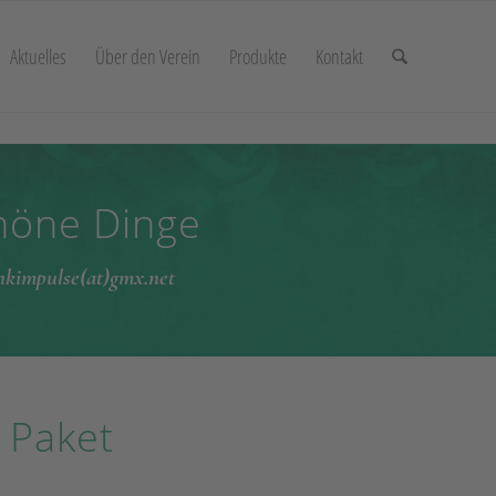
Aktuelles
Über den Verein
Produkte
Kontakt
chöne Dinge
enkimpulse(at)gmx.net
 Paket