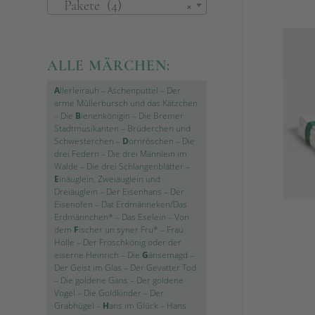
Pakete (4)
×
ALLE MÄRCHEN:
A
llerleirauh
–
Aschenputtel
–
Der
arme Müllerbursch und das Kätzchen
–
Die
B
ienenkönigin
–
Die Bremer
Stadtmusikanten
–
Brüderchen und
Schwesterchen
–
D
ornröschen
–
Die
drei Federn
–
Die drei Männlein im
Walde
–
Die drei Schlangenblätter
–
E
inäuglein, Zweiäuglein und
Dreiäuglein
–
Der Eisenhans
–
Der
Eisenofen
–
Dat Erdmänneken/Das
Erdmännchen*
–
Das Eselein
–
Von
dem
F
ischer un syner Fru*
–
Frau
Holle
–
Der Froschkönig oder der
eiserne Heinrich
–
Die
G
änsemagd
–
Der Geist im Glas
–
Der Gevatter Tod
–
Die goldene Gans
–
Der goldene
Vogel
–
Die Goldkinder
–
Der
Grabhügel
–
H
ans im Glück
–
Hans