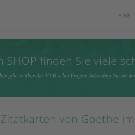
HOME
 SHOP finden Sie viele s
her gibt es über das VLB – bei Fragen: Schreiben Sie an d
 Zitatkarten von Goethe im