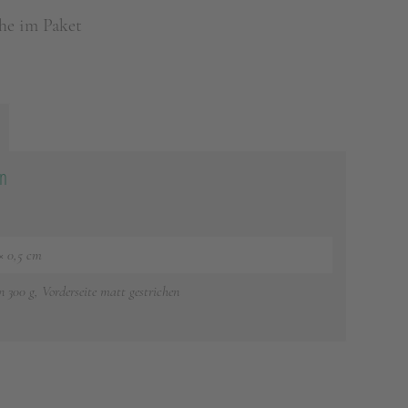
he im Paket
on
 × 0,5 cm
n 300 g, Vorderseite matt gestrichen