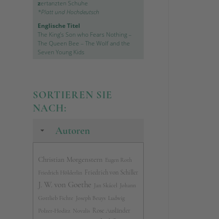
z
ertanzten Schuhe
*Platt und Hochdeutsch
Englische Titel
The King’s Son who Fears Nothing
–
The Queen Bee
–
The Wolf and the
Seven Young Kids
SORTIEREN SIE
NACH:
Autoren
Christian Morgenstern
Eugen Roth
Friedrich von Schiller
Friedrich Hölderlin
J. W. von Goethe
Jan Skácel
Johann
Gottlieb Fichte
Joseph Beuys
Ludwig
Rose Ausländer
Polzer-Hoditz
Novalis