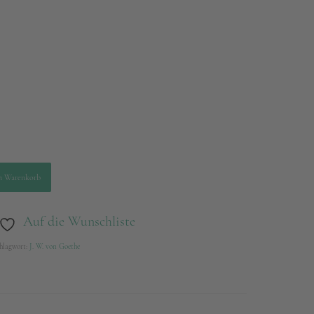
n Warenkorb
Auf die Wunschliste
hlagwort:
J. W. von Goethe