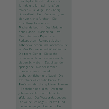
mein Igel
–
Hänsel und Gretel
–
J
orinde und Joringel
–
Jungfrau
Maleen
–
Die
k
luge Else
–
König
Drosselbart
–
Der Königssohn, der
sich vor nichts fürchtet
–
Die
Kristallkugel
–
Von dem
M
achandelboom*
–
Das Mädchen
ohne Hände
–
Marienkind
–
Das
Meerhäschen
–
R
apunzel
–
Rotkäppchen
–
Rumpelstilzchen
–
Sch
neeweißchen und Rosenrot
–
Die
schöne Katrinelje und Pif Paf Poltrie
–
Die
s
echs Diener
–
Die sechs
Schwäne
–
Die sieben Raben
–
Die
sieben Schwaben
–
Das singende,
springende Löweneckerchen
–
Sneewittchen
–
Spindel,
Weberschiffchen und Nadel
–
Die
St
erntaler
–
Der süße Brei
–
Der
T
eufel mit den drei goldenen Haaren
–
Tischchen deck dich
–
Der treue
Johannes
–
Der Trommler
–
Das
W
aldhaus
–
Das Wasser des Lebens
–
Die weiße Schlange
–
Der Wolf und
die sieben jungen Geißlein
–
Die