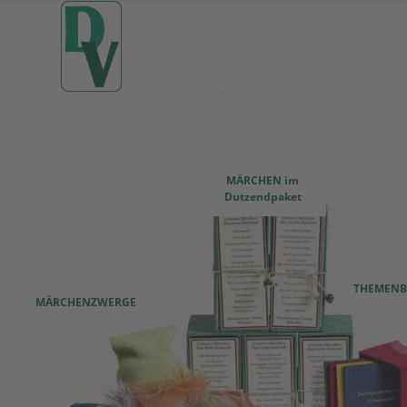
8
MÄRCHEN im
Dutzendpaket
THEMENB
MÄRCHENZWERGE
3
1