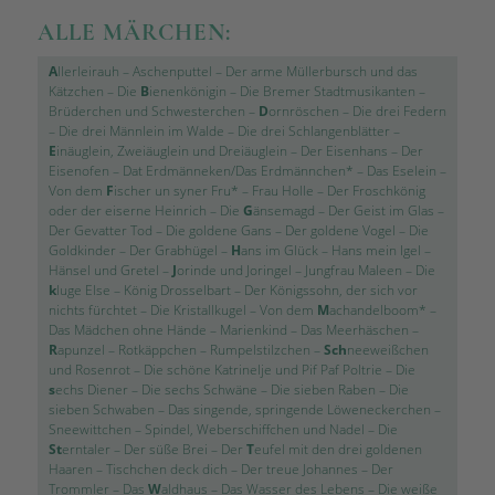
ALLE MÄRCHEN:
A
llerleirauh
–
Aschenputtel
–
Der arme Müllerbursch und das
Kätzchen
–
Die
B
ienenkönigin
–
Die Bremer Stadtmusikanten
–
Brüderchen und Schwesterchen
–
D
ornröschen
–
Die drei Federn
–
Die drei Männlein im Walde
–
Die drei Schlangenblätter
–
E
inäuglein, Zweiäuglein und Dreiäuglein
–
Der Eisenhans
–
Der
Eisenofen
–
Dat Erdmänneken/Das Erdmännchen*
–
Das Eselein
–
Von dem
F
ischer un syner Fru*
–
Frau Holle
–
Der Froschkönig
oder der eiserne Heinrich
–
Die
G
änsemagd
–
Der Geist im Glas
–
Der Gevatter Tod
–
Die goldene Gans
–
Der goldene Vogel
–
Die
Goldkinder
–
Der Grabhügel
–
H
ans im Glück
–
Hans mein Igel
–
Hänsel und Gretel
–
J
orinde und Joringel
–
Jungfrau Maleen
–
Die
k
luge Else
–
König Drosselbart
–
Der Königssohn, der sich vor
nichts fürchtet
–
Die Kristallkugel
–
Von dem
M
achandelboom*
–
Das Mädchen ohne Hände
–
Marienkind
–
Das Meerhäschen
–
R
apunzel
–
Rotkäppchen
–
Rumpelstilzchen
–
Sch
neeweißchen
und Rosenrot
–
Die schöne Katrinelje und Pif Paf Poltrie
–
Die
s
echs Diener
–
Die sechs Schwäne
–
Die sieben Raben
–
Die
sieben Schwaben
–
Das singende, springende Löweneckerchen
–
Sneewittchen
–
Spindel, Weberschiffchen und Nadel
–
Die
St
erntaler
–
Der süße Brei
–
Der
T
eufel mit den drei goldenen
Haaren
–
Tischchen deck dich
–
Der treue Johannes
–
Der
Trommler
–
Das
W
aldhaus
–
Das Wasser des Lebens
–
Die weiße