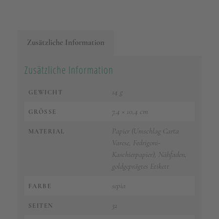
Zusätzliche Information
Zusätzliche Information
14 g
GEWICHT
7,4 × 10,4 cm
GRÖSSE
Papier (Umschlag Carta
MATERIAL
Varese, Fedrigoni-
Kaschierpapier), Nähfaden,
goldgeprägtes Etikett
sepia
FARBE
32
SEITEN