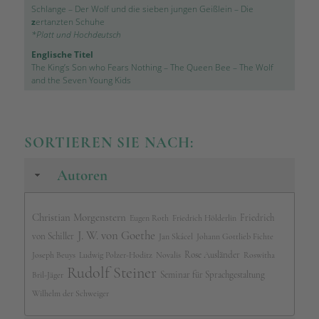
Schlange
–
Der Wolf und die sieben jungen Geißlein
–
Die
z
ertanzten Schuhe
*Platt und Hochdeutsch
Englische Titel
The King’s Son who Fears Nothing
–
The Queen Bee
–
The Wolf
and the Seven Young Kids
SORTIEREN SIE NACH:
Autoren
Christian Morgenstern
Friedrich
Eugen Roth
Friedrich Hölderlin
J. W. von Goethe
von Schiller
Jan Skácel
Johann Gottlieb Fichte
Rose Ausländer
Joseph Beuys
Ludwig Polzer-Hoditz
Novalis
Roswitha
Rudolf Steiner
Seminar für Sprachgestaltung
Bril-Jäger
Wilhelm der Schweiger