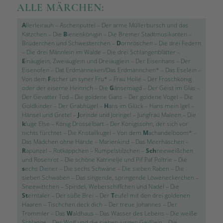
ALLE MÄRCHEN:
A
llerleirauh
–
Aschenputtel
–
Der arme Müllerbursch und das
Kätzchen
–
Die
B
ienenkönigin
–
Die Bremer Stadtmusikanten
–
Brüderchen und Schwesterchen
–
D
ornröschen
–
Die drei Federn
–
Die drei Männlein im Walde
–
Die drei Schlangenblätter
–
E
inäuglein, Zweiäuglein und Dreiäuglein
–
Der Eisenhans
–
Der
Eisenofen
–
Dat Erdmänneken/Das Erdmännchen*
–
Das Eselein
–
Von dem
F
ischer un syner Fru*
–
Frau Holle
–
Der Froschkönig
oder der eiserne Heinrich
–
Die
G
änsemagd
–
Der Geist im Glas
–
Der Gevatter Tod
–
Die goldene Gans
–
Der goldene Vogel
–
Die
Goldkinder
–
Der Grabhügel
–
H
ans im Glück
–
Hans mein Igel
–
Hänsel und Gretel
–
J
orinde und Joringel
–
Jungfrau Maleen
–
Die
k
luge Else
–
König Drosselbart
–
Der Königssohn, der sich vor
nichts fürchtet
–
Die Kristallkugel
–
Von dem
M
achandelboom*
–
Das Mädchen ohne Hände
–
Marienkind
–
Das Meerhäschen
–
R
apunzel
–
Rotkäppchen
–
Rumpelstilzchen
–
Sch
neeweißchen
und Rosenrot
–
Die schöne Katrinelje und Pif Paf Poltrie
–
Die
s
echs Diener
–
Die sechs Schwäne
–
Die sieben Raben
–
Die
sieben Schwaben
–
Das singende, springende Löweneckerchen
–
Sneewittchen
–
Spindel, Weberschiffchen und Nadel
–
Die
St
erntaler
–
Der süße Brei
–
Der
T
eufel mit den drei goldenen
Haaren
–
Tischchen deck dich
–
Der treue Johannes
–
Der
Trommler
–
Das
W
aldhaus
–
Das Wasser des Lebens
–
Die weiße
Schlange
–
Der Wolf und die sieben jungen Geißlein
–
Die