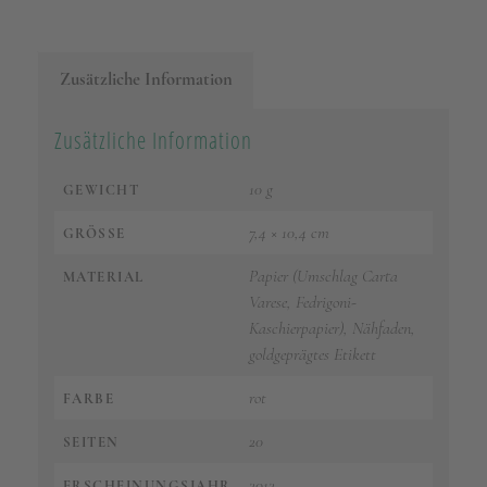
Zusätzliche Information
Zusätzliche Information
10 g
GEWICHT
7,4 × 10,4 cm
GRÖSSE
Papier (Umschlag Carta
MATERIAL
Varese, Fedrigoni-
Kaschierpapier), Nähfaden,
goldgeprägtes Etikett
rot
FARBE
20
SEITEN
2012
ERSCHEINUNGSJAHR