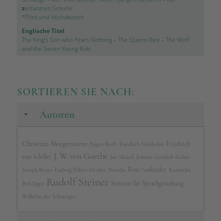
z
ertanzten Schuhe
*Platt und Hochdeutsch
Englische Titel
The King’s Son who Fears Nothing
–
The Queen Bee
–
The Wolf
and the Seven Young Kids
SORTIEREN SIE NACH:
Autoren
Christian Morgenstern
Friedrich
Eugen Roth
Friedrich Hölderlin
J. W. von Goethe
von Schiller
Jan Skácel
Johann Gottlieb Fichte
Rose Ausländer
Joseph Beuys
Ludwig Polzer-Hoditz
Novalis
Roswitha
Rudolf Steiner
Seminar für Sprachgestaltung
Bril-Jäger
Wilhelm der Schweiger