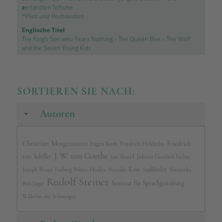
z
ertanzten Schuhe
*Platt und Hochdeutsch
Englische Titel
The King’s Son who Fears Nothing
–
The Queen Bee
–
The Wolf
and the Seven Young Kids
SORTIEREN SIE NACH:
Autoren
Christian Morgenstern
Friedrich
Eugen Roth
Friedrich Hölderlin
J. W. von Goethe
von Schiller
Jan Skácel
Johann Gottlieb Fichte
Rose Ausländer
Joseph Beuys
Ludwig Polzer-Hoditz
Novalis
Roswitha
Rudolf Steiner
Seminar für Sprachgestaltung
Bril-Jäger
Wilhelm der Schweiger