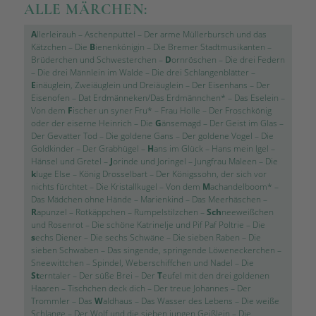
ALLE MÄRCHEN:
A
llerleirauh
–
Aschenputtel
–
Der arme Müllerbursch und das
Kätzchen
–
Die
B
ienenkönigin
–
Die Bremer Stadtmusikanten
–
Brüderchen und Schwesterchen
–
D
ornröschen
–
Die drei Federn
–
Die drei Männlein im Walde
–
Die drei Schlangenblätter
–
E
inäuglein, Zweiäuglein und Dreiäuglein
–
Der Eisenhans
–
Der
Eisenofen
–
Dat Erdmänneken/Das Erdmännchen*
–
Das Eselein
–
Von dem
F
ischer un syner Fru*
–
Frau Holle
–
Der Froschkönig
oder der eiserne Heinrich
–
Die
G
änsemagd
–
Der Geist im Glas
–
Der Gevatter Tod
–
Die goldene Gans
–
Der goldene Vogel
–
Die
Goldkinder
–
Der Grabhügel
–
H
ans im Glück
–
Hans mein Igel
–
Hänsel und Gretel
–
J
orinde und Joringel
–
Jungfrau Maleen
–
Die
k
luge Else
–
König Drosselbart
–
Der Königssohn, der sich vor
nichts fürchtet
–
Die Kristallkugel
–
Von dem
M
achandelboom*
–
Das Mädchen ohne Hände
–
Marienkind
–
Das Meerhäschen
–
R
apunzel
–
Rotkäppchen
–
Rumpelstilzchen
–
Sch
neeweißchen
und Rosenrot
–
Die schöne Katrinelje und Pif Paf Poltrie
–
Die
s
echs Diener
–
Die sechs Schwäne
–
Die sieben Raben
–
Die
sieben Schwaben
–
Das singende, springende Löweneckerchen
–
Sneewittchen
–
Spindel, Weberschiffchen und Nadel
–
Die
St
erntaler
–
Der süße Brei
–
Der
T
eufel mit den drei goldenen
Haaren
–
Tischchen deck dich
–
Der treue Johannes
–
Der
Trommler
–
Das
W
aldhaus
–
Das Wasser des Lebens
–
Die weiße
Schlange
–
Der Wolf und die sieben jungen Geißlein
–
Die