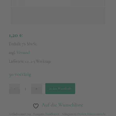
1,20
€
Enthält 7% MwSt.
zzgl.
Versand
Lieferzeit: ca. 2-3 Werktage
50 vorrätig
In den Warenkorb
Auf die Wunschliste
Artikelnummer:
929
Kategorie:
Einzelkarten
Schlagwörter:
Denken
,
Erkenntnissuche
,