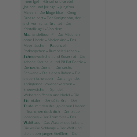
mein Igel
–
Hänsel und Gretel
–
J
orinde und Joringel
–
Jungfrau
Maleen
–
Die
k
luge Else
–
König
Drosselbart
–
Der Königssohn, der
sich vor nichts fürchtet
–
Die
Kristallkugel
–
Von dem
M
achandelboom*
–
Das Mädchen
ohne Hände
–
Marienkind
–
Das
Meerhäschen
–
R
apunzel
–
Rotkäppchen
–
Rumpelstilzchen
–
Sch
neeweißchen und Rosenrot
–
Die
schöne Katrinelje und Pif Paf Poltrie
–
Die
s
echs Diener
–
Die sechs
Schwäne
–
Die sieben Raben
–
Die
sieben Schwaben
–
Das singende,
springende Löweneckerchen
–
Sneewittchen
–
Spindel,
Weberschiffchen und Nadel
–
Die
St
erntaler
–
Der süße Brei
–
Der
T
eufel mit den drei goldenen Haaren
–
Tischchen deck dich
–
Der treue
Johannes
–
Der Trommler
–
Das
W
aldhaus
–
Das Wasser des Lebens
–
Die weiße Schlange
–
Der Wolf und
die sieben jungen Geißlein
–
Die