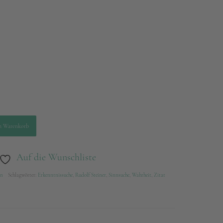
n Warenkorb
Auf die Wunschliste
en
Schlagwörter:
Erkenntnissuche
,
Rudolf Steiner
,
Sinnsuche
,
Wahrheit
,
Zitat