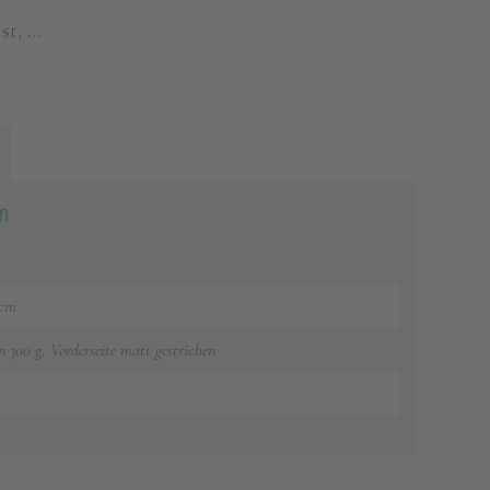
st, …
on
 cm
n 300 g, Vorderseite matt gestrichen