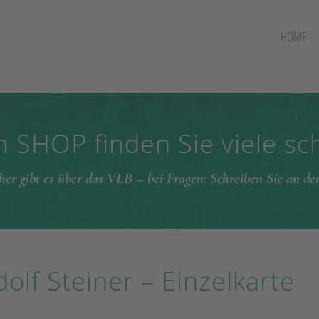
HOME
 SHOP finden Sie viele s
her gibt es über das VLB – bei Fragen: Schreiben Sie an d
olf Steiner – Einzelkarte