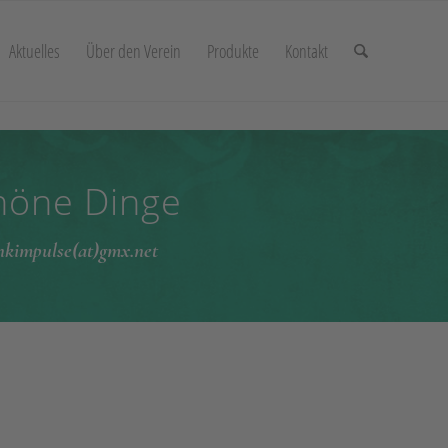
Aktuelles
Über den Verein
Produkte
Kontakt
chöne Dinge
enkimpulse(at)gmx.net