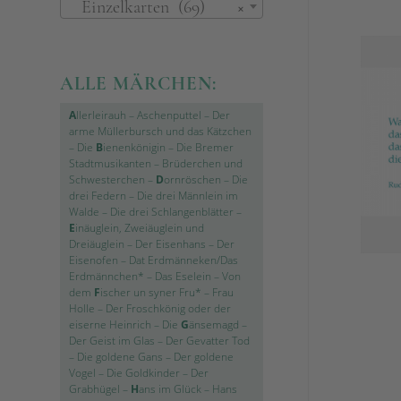
Einzelkarten (69)
×
ALLE MÄRCHEN:
A
llerleirauh
–
Aschenputtel
–
Der
arme Müllerbursch und das Kätzchen
–
Die
B
ienenkönigin
–
Die Bremer
Stadtmusikanten
–
Brüderchen und
Schwesterchen
–
D
ornröschen
–
Die
drei Federn
–
Die drei Männlein im
Walde
–
Die drei Schlangenblätter
–
E
inäuglein, Zweiäuglein und
Dreiäuglein
–
Der Eisenhans
–
Der
Eisenofen
–
Dat Erdmänneken/Das
Erdmännchen*
–
Das Eselein
–
Von
dem
F
ischer un syner Fru*
–
Frau
Holle
–
Der Froschkönig oder der
eiserne Heinrich
–
Die
G
änsemagd
–
Der Geist im Glas
–
Der Gevatter Tod
–
Die goldene Gans
–
Der goldene
Vogel
–
Die Goldkinder
–
Der
Grabhügel
–
H
ans im Glück
–
Hans