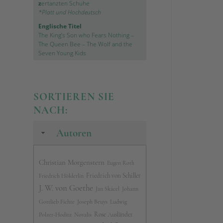
z
ertanzten Schuhe
*Platt und Hochdeutsch
Englische Titel
The King’s Son who Fears Nothing
–
The Queen Bee
–
The Wolf and the
Seven Young Kids
SORTIEREN SIE
NACH:
Autoren
Christian Morgenstern
Eugen Roth
Friedrich von Schiller
Friedrich Hölderlin
J. W. von Goethe
Jan Skácel
Johann
Gottlieb Fichte
Joseph Beuys
Ludwig
Rose Ausländer
Polzer-Hoditz
Novalis