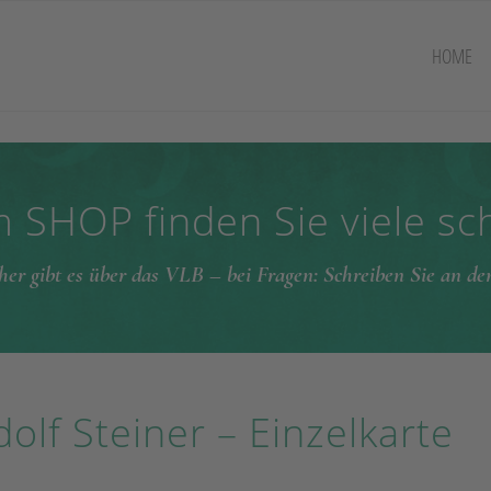
HOME
 SHOP finden Sie viele s
her gibt es über das VLB – bei Fragen: Schreiben Sie an d
olf Steiner – Einzelkarte