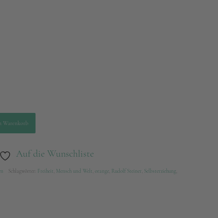
n Warenkorb
Auf die Wunschliste
en
Schlagwörter:
Freiheit
,
Mensch und Welt
,
orange
,
Rudolf Steiner
,
Selbsterziehung
,