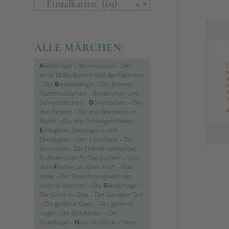
Einzelkarten (69)
×
ALLE MÄRCHEN:
A
llerleirauh
–
Aschenputtel
–
Der
arme Müllerbursch und das Kätzchen
–
Die
B
ienenkönigin
–
Die Bremer
Stadtmusikanten
–
Brüderchen und
Schwesterchen
–
D
ornröschen
–
Die
drei Federn
–
Die drei Männlein im
Walde
–
Die drei Schlangenblätter
–
E
inäuglein, Zweiäuglein und
Dreiäuglein
–
Der Eisenhans
–
Der
Eisenofen
–
Dat Erdmänneken/Das
Erdmännchen*
–
Das Eselein
–
Von
dem
F
ischer un syner Fru*
–
Frau
Holle
–
Der Froschkönig oder der
eiserne Heinrich
–
Die
G
änsemagd
–
Der Geist im Glas
–
Der Gevatter Tod
–
Die goldene Gans
–
Der goldene
Vogel
–
Die Goldkinder
–
Der
Grabhügel
–
H
ans im Glück
–
Hans