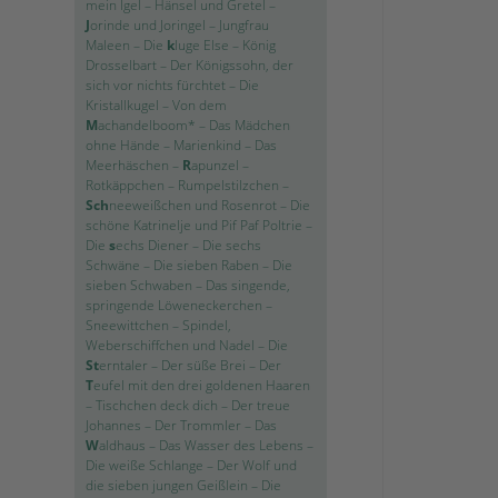
mein Igel
–
Hänsel und Gretel
–
J
orinde und Joringel
–
Jungfrau
Maleen
–
Die
k
luge Else
–
König
Drosselbart
–
Der Königssohn, der
sich vor nichts fürchtet
–
Die
Kristallkugel
–
Von dem
M
achandelboom*
–
Das Mädchen
ohne Hände
–
Marienkind
–
Das
Meerhäschen
–
R
apunzel
–
Rotkäppchen
–
Rumpelstilzchen
–
Sch
neeweißchen und Rosenrot
–
Die
schöne Katrinelje und Pif Paf Poltrie
–
Die
s
echs Diener
–
Die sechs
Schwäne
–
Die sieben Raben
–
Die
sieben Schwaben
–
Das singende,
springende Löweneckerchen
–
Sneewittchen
–
Spindel,
Weberschiffchen und Nadel
–
Die
St
erntaler
–
Der süße Brei
–
Der
T
eufel mit den drei goldenen Haaren
–
Tischchen deck dich
–
Der treue
Johannes
–
Der Trommler
–
Das
W
aldhaus
–
Das Wasser des Lebens
–
Die weiße Schlange
–
Der Wolf und
die sieben jungen Geißlein
–
Die