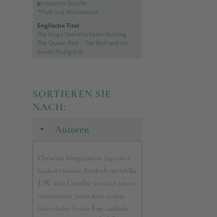
z
ertanzten Schuhe
*Platt und Hochdeutsch
Englische Titel
The King’s Son who Fears Nothing
–
The Queen Bee
–
The Wolf and the
Seven Young Kids
SORTIEREN SIE
NACH:
Autoren
Christian Morgenstern
Eugen Roth
Friedrich von Schiller
Friedrich Hölderlin
J. W. von Goethe
Jan Skácel
Johann
Gottlieb Fichte
Joseph Beuys
Ludwig
Rose Ausländer
Polzer-Hoditz
Novalis