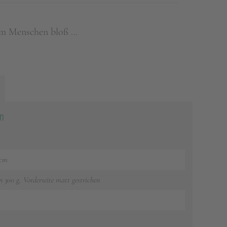
em Menschen bloß …
on
 cm
n 300 g, Vorderseite matt gestrichen