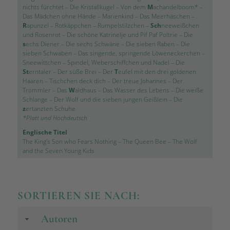
nichts fürchtet
–
Die Kristallkugel
–
Von dem
M
achandelboom*
–
Das Mädchen ohne Hände
–
Marienkind
–
Das Meerhäschen
–
R
apunzel
–
Rotkäppchen
–
Rumpelstilzchen
–
Sch
neeweißchen
und Rosenrot
–
Die schöne Katrinelje und Pif Paf Poltrie
–
Die
s
echs Diener
–
Die sechs Schwäne
–
Die sieben Raben
–
Die
sieben Schwaben
–
Das singende, springende Löweneckerchen
–
Sneewittchen
–
Spindel, Weberschiffchen und Nadel
–
Die
St
erntaler
–
Der süße Brei
–
Der
T
eufel mit den drei goldenen
Haaren
–
Tischchen deck dich
–
Der treue Johannes
–
Der
Trommler
–
Das
W
aldhaus
–
Das Wasser des Lebens
–
Die weiße
Schlange
–
Der Wolf und die sieben jungen Geißlein
–
Die
z
ertanzten Schuhe
*Platt und Hochdeutsch
Englische Titel
The King’s Son who Fears Nothing
–
The Queen Bee
–
The Wolf
and the Seven Young Kids
SORTIEREN SIE NACH:
Autoren