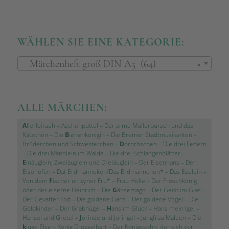
WÄHLEN SIE EINE KATEGORIE:
Märchenheft groß DIN A5 (64)
×
ALLE MÄRCHEN:
A
llerleirauh
–
Aschenputtel
–
Der arme Müllerbursch und das
Kätzchen
–
Die
B
ienenkönigin
–
Die Bremer Stadtmusikanten
–
Brüderchen und Schwesterchen
–
D
ornröschen
–
Die drei Federn
–
Die drei Männlein im Walde
–
Die drei Schlangenblätter
–
E
inäuglein, Zweiäuglein und Dreiäuglein
–
Der Eisenhans
–
Der
Eisenofen
–
Dat Erdmänneken/Das Erdmännchen*
–
Das Eselein
–
Von dem
F
ischer un syner Fru*
–
Frau Holle
–
Der Froschkönig
oder der eiserne Heinrich
–
Die
G
änsemagd
–
Der Geist im Glas
–
Der Gevatter Tod
–
Die goldene Gans
–
Der goldene Vogel
–
Die
Goldkinder
–
Der Grabhügel
–
H
ans im Glück
–
Hans mein Igel
–
Hänsel und Gretel
–
J
orinde und Joringel
–
Jungfrau Maleen
–
Die
k
luge Else
–
König Drosselbart
–
Der Königssohn, der sich vor