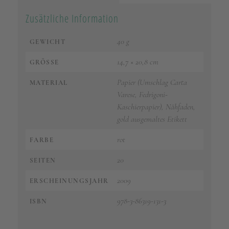
Zusätzliche Information
40 g
GEWICHT
14,7 × 20,8 cm
GRÖSSE
Papier (Umschlag Carta
MATERIAL
Varese, Fedrigoni-
Kaschierpapier), Nähfaden,
gold ausgemaltes Etikett
rot
FARBE
20
SEITEN
2009
ERSCHEINUNGSJAHR
978-3-86319-131-3
ISBN