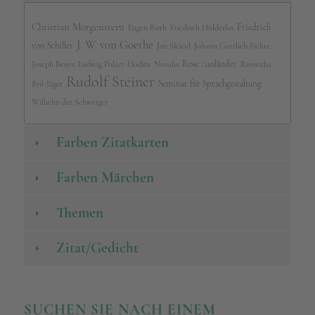
Christian Morgenstern
Friedrich
Eugen Roth
Friedrich Hölderlin
J. W. von Goethe
von Schiller
Jan Skácel
Johann Gottlieb Fichte
Rose Ausländer
Joseph Beuys
Ludwig Polzer-Hoditz
Novalis
Roswitha
Rudolf Steiner
Seminar für Sprachgestaltung
Bril-Jäger
Wilhelm der Schweiger
Farben Zitatkarten
Farben Märchen
Themen
Zitat/Gedicht
SUCHEN SIE NACH EINEM