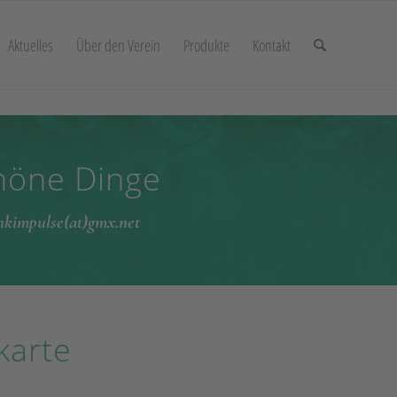
Aktuelles
Über den Verein
Produkte
Kontakt
chöne Dinge
enkimpulse(at)gmx.net
lkarte