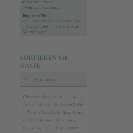
z
ertanzten Schuhe
*Platt und Hochdeutsch
Englische Titel
The King’s Son who Fears Nothing
–
The Queen Bee
–
The Wolf and the
Seven Young Kids
SORTIEREN SIE
NACH:
Autoren
Christian Morgenstern
Eugen Roth
Friedrich von Schiller
Friedrich Hölderlin
J. W. von Goethe
Jan Skácel
Johann
Gottlieb Fichte
Joseph Beuys
Ludwig
Rose Ausländer
Polzer-Hoditz
Novalis