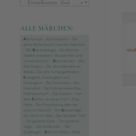
Einzelkarten (69)
×
ALLE MÄRCHEN:
A
llerleirauh
–
Aschenputtel
–
Der
arme Müllerbursch und das Kätzchen
–
Die
B
ienenkönigin
–
Die Bremer
Stadtmusikanten
–
Brüderchen und
Schwesterchen
–
D
ornröschen
–
Die
drei Federn
–
Die drei Männlein im
Walde
–
Die drei Schlangenblätter
–
E
inäuglein, Zweiäuglein und
Dreiäuglein
–
Der Eisenhans
–
Der
Eisenofen
–
Dat Erdmänneken/Das
Erdmännchen*
–
Das Eselein
–
Von
dem
F
ischer un syner Fru*
–
Frau
Holle
–
Der Froschkönig oder der
eiserne Heinrich
–
Die
G
änsemagd
–
Der Geist im Glas
–
Der Gevatter Tod
–
Die goldene Gans
–
Der goldene
Vogel
–
Die Goldkinder
–
Der
Grabhügel
–
H
ans im Glück
–
Hans