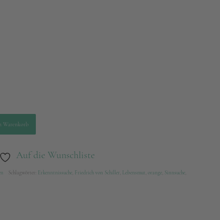
n Warenkorb
Auf die Wunschliste
en
Schlagwörter:
Erkenntnissuche
,
Friedrich von Schiller
,
Lebensmut
,
orange
,
Sinnsuche
,