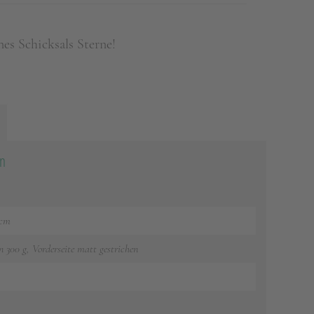
nes Schicksals Sterne!
on
 cm
n 300 g, Vorderseite matt gestrichen