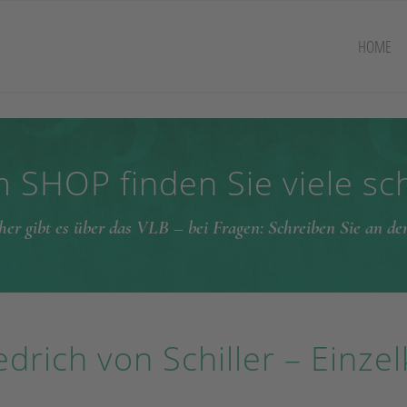
HOME
 SHOP finden Sie viele s
her gibt es über das VLB – bei Fragen: Schreiben Sie an d
edrich von Schiller – Einze