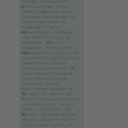
mein Igel
–
Hänsel und Gretel
–
J
orinde und Joringel
–
Jungfrau
Maleen
–
Die
k
luge Else
–
König
Drosselbart
–
Der Königssohn, der
sich vor nichts fürchtet
–
Die
Kristallkugel
–
Von dem
M
achandelboom*
–
Das Mädchen
ohne Hände
–
Marienkind
–
Das
Meerhäschen
–
R
apunzel
–
Rotkäppchen
–
Rumpelstilzchen
–
Sch
neeweißchen und Rosenrot
–
Die
schöne Katrinelje und Pif Paf Poltrie
–
Die
s
echs Diener
–
Die sechs
Schwäne
–
Die sieben Raben
–
Die
sieben Schwaben
–
Das singende,
springende Löweneckerchen
–
Sneewittchen
–
Spindel,
Weberschiffchen und Nadel
–
Die
St
erntaler
–
Der süße Brei
–
Der
T
eufel mit den drei goldenen Haaren
–
Tischchen deck dich
–
Der treue
Johannes
–
Der Trommler
–
Das
W
aldhaus
–
Das Wasser des Lebens
–
Die weiße Schlange
–
Der Wolf und
die sieben jungen Geißlein
–
Die