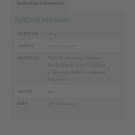
Zusätzliche Information
Zusätzliche Information
170 g
GEWICHT
11,5 × 7,5 × 5 cm
GRÖSSE
Papier (Carta Varese, Fedrigoni-
MATERIAL
Kaschierpapier), Pappe, Nähfaden,
goldgeprägtes Etikett, Goldgummi,
Holzperlen
204
SEITEN
978-3-86319-215-0
ISBN