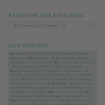
WÄHLEN SIE EINE KATEGORIE:
Ein Dutzend im Schuber (5)
×
ALLE MÄRCHEN:
A
llerleirauh
–
Aschenputtel
–
Der arme Müllerbursch und das
Kätzchen
–
Die
B
ienenkönigin
–
Die Bremer Stadtmusikanten
–
Brüderchen und Schwesterchen
–
D
ornröschen
–
Die drei Federn
–
Die drei Männlein im Walde
–
Die drei Schlangenblätter
–
E
inäuglein, Zweiäuglein und Dreiäuglein
–
Der Eisenhans
–
Der
Eisenofen
–
Dat Erdmänneken/Das Erdmännchen*
–
Das Eselein
–
Von dem
F
ischer un syner Fru*
–
Frau Holle
–
Der Froschkönig
oder der eiserne Heinrich
–
Die
G
änsemagd
–
Der Geist im Glas
–
Der Gevatter Tod
–
Die goldene Gans
–
Der goldene Vogel
–
Die
Goldkinder
–
Der Grabhügel
–
H
ans im Glück
–
Hans mein Igel
–
Hänsel und Gretel
–
J
orinde und Joringel
–
Jungfrau Maleen
–
Die
k
luge Else
–
König Drosselbart
–
Der Königssohn, der sich vor
nichts fürchtet
–
Die Kristallkugel
–
Von dem
M
achandelboom*
–