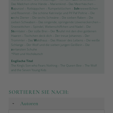
Das Mädchen ohne Hände
–
Marienkind
–
Das Meerhäschen
–
R
apunzel
–
Rotkäppchen
–
Rumpelstilzchen
–
Sch
neeweißchen
und Rosenrot
–
Die schöne Katrinelje und Pif Paf Poltrie
–
Die
s
echs Diener
–
Die sechs Schwäne
–
Die sieben Raben
–
Die
sieben Schwaben
–
Das singende, springende Löweneckerchen
–
Sneewittchen
–
Spindel, Weberschiffchen und Nadel
–
Die
St
erntaler
–
Der süße Brei
–
Der
T
eufel mit den drei goldenen
Haaren
–
Tischchen deck dich
–
Der treue Johannes
–
Der
Trommler
–
Das
W
aldhaus
–
Das Wasser des Lebens
–
Die weiße
Schlange
–
Der Wolf und die sieben jungen Geißlein
–
Die
z
ertanzten Schuhe
*Platt und Hochdeutsch
Englische Titel
The King’s Son who Fears Nothing
–
The Queen Bee
–
The Wolf
and the Seven Young Kids
SORTIEREN SIE NACH:
Autoren