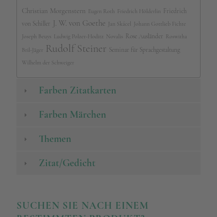
Christian Morgenstern
Friedrich
Eugen Roth
Friedrich Hölderlin
J. W. von Goethe
von Schiller
Jan Skácel
Johann Gottlieb Fichte
Rose Ausländer
Joseph Beuys
Ludwig Polzer-Hoditz
Novalis
Roswitha
Rudolf Steiner
Seminar für Sprachgestaltung
Bril-Jäger
Wilhelm der Schweiger
Farben Zitatkarten
Farben Märchen
Themen
Zitat/Gedicht
SUCHEN SIE NACH EINEM