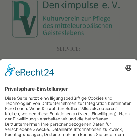
SERVICE:
• Allgemeine Geschäftsbedingungen
• Versand & Lieferung
• Widerruf
• Datenschutz
• Impressum
• WO GIBT ES DIE MÄRCHEN?