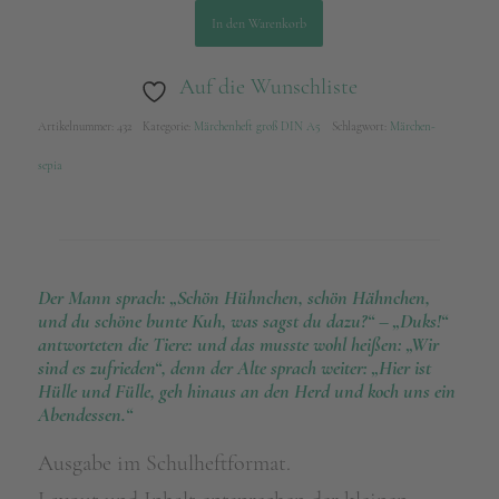
In den Warenkorb
Auf die Wunschliste
Artikelnummer:
432
Kategorie:
Märchenheft groß DIN A5
Schlagwort:
Märchen-
sepia
Der Mann sprach: „Schön Hühnchen, schön Hähnchen,
und du schöne bunte Kuh, was sagst du dazu?“ – „Duks!“
antworteten die Tiere: und das musste wohl heißen: „Wir
sind es zufrieden“, denn der Alte sprach weiter: „Hier ist
Hülle und Fülle, geh hinaus an den Herd und koch uns ein
Abendessen.“
Ausgabe im Schulheftformat.