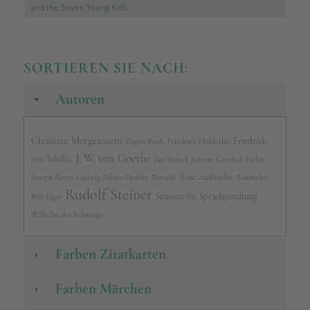
and the Seven Young Kids
SORTIEREN SIE NACH:
Autoren
Christian Morgenstern
Friedrich
Eugen Roth
Friedrich Hölderlin
J. W. von Goethe
von Schiller
Jan Skácel
Johann Gottlieb Fichte
Rose Ausländer
Joseph Beuys
Ludwig Polzer-Hoditz
Novalis
Roswitha
Rudolf Steiner
Seminar für Sprachgestaltung
Bril-Jäger
Wilhelm der Schweiger
Farben Zitatkarten
Farben Märchen