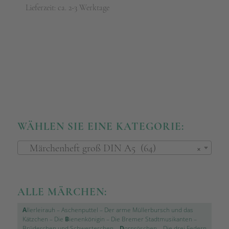
Lieferzeit: ca. 2-3 Werktage
WÄHLEN SIE EINE KATEGORIE:
Märchenheft groß DIN A5 (64)
×
ALLE MÄRCHEN:
A
llerleirauh
–
Aschenputtel
–
Der arme Müllerbursch und das
Kätzchen
–
Die
B
ienenkönigin
–
Die Bremer Stadtmusikanten
–
Brüderchen und Schwesterchen
–
D
ornröschen
–
Die drei Federn