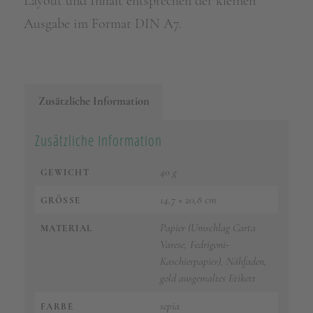
Layout und Inhalt entsprechen der kleinen
Ausgabe im Format DIN A7.
Zusätzliche Information
Zusätzliche Information
40 g
GEWICHT
14,7 × 20,8 cm
GRÖSSE
Papier (Umschlag Carta
MATERIAL
Varese, Fedrigoni-
Kaschierpapier), Nähfaden,
gold ausgemaltes Etikett
sepia
FARBE