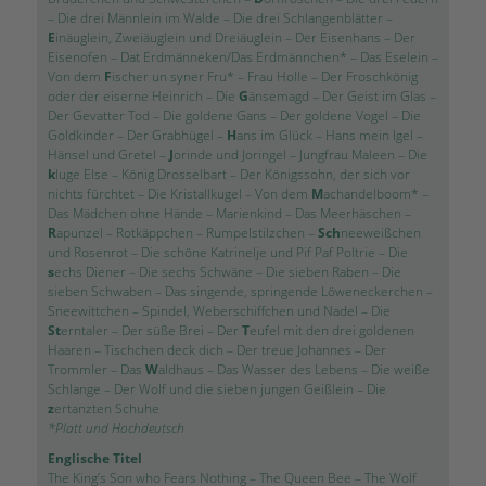
–
Die drei Männlein im Walde
–
Die drei Schlangenblätter
–
E
inäuglein, Zweiäuglein und Dreiäuglein
–
Der Eisenhans
–
Der
Eisenofen
–
Dat Erdmänneken/Das Erdmännchen*
–
Das Eselein
–
Von dem
F
ischer un syner Fru*
–
Frau Holle
–
Der Froschkönig
oder der eiserne Heinrich
–
Die
G
änsemagd
–
Der Geist im Glas
–
Der Gevatter Tod
–
Die goldene Gans
–
Der goldene Vogel
–
Die
Goldkinder
–
Der Grabhügel
–
H
ans im Glück
–
Hans mein Igel
–
Hänsel und Gretel
–
J
orinde und Joringel
–
Jungfrau Maleen
–
Die
k
luge Else
–
König Drosselbart
–
Der Königssohn, der sich vor
nichts fürchtet
–
Die Kristallkugel
–
Von dem
M
achandelboom*
–
Das Mädchen ohne Hände
–
Marienkind
–
Das Meerhäschen
–
R
apunzel
–
Rotkäppchen
–
Rumpelstilzchen
–
Sch
neeweißchen
und Rosenrot
–
Die schöne Katrinelje und Pif Paf Poltrie
–
Die
s
echs Diener
–
Die sechs Schwäne
–
Die sieben Raben
–
Die
sieben Schwaben
–
Das singende, springende Löweneckerchen
–
Sneewittchen
–
Spindel, Weberschiffchen und Nadel
–
Die
St
erntaler
–
Der süße Brei
–
Der
T
eufel mit den drei goldenen
Haaren
–
Tischchen deck dich
–
Der treue Johannes
–
Der
Trommler
–
Das
W
aldhaus
–
Das Wasser des Lebens
–
Die weiße
Schlange
–
Der Wolf und die sieben jungen Geißlein
–
Die
z
ertanzten Schuhe
*Platt und Hochdeutsch
Englische Titel
The King’s Son who Fears Nothing
–
The Queen Bee
–
The Wolf