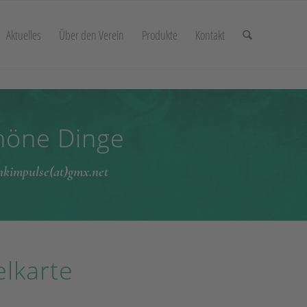
Aktuelles
Über den Verein
Produkte
Kontakt
chöne Dinge
enkimpulse(at)gmx.net
elkarte