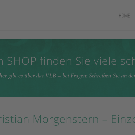
HOME
 SHOP finden Sie viele s
her gibt es über das VLB – bei Fragen: Schreiben Sie an d
istian Morgenstern – Einz