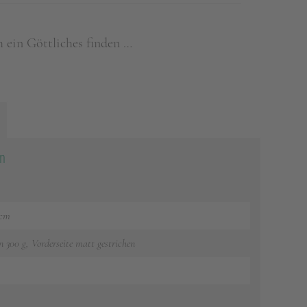
 ein Göttliches finden …
on
 cm
n 300 g, Vorderseite matt gestrichen