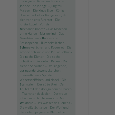
mein Igel
–
Hänsel und Gretel
–
J
orinde und Joringel
–
Jungfrau
Maleen
–
Die
k
luge Else
–
König
Drosselbart
–
Der Königssohn, der
sich vor nichts fürchtet
–
Die
Kristallkugel
–
Von dem
M
achandelboom*
–
Das Mädchen
ohne Hände
–
Marienkind
–
Das
Meerhäschen
–
R
apunzel
–
Rotkäppchen
–
Rumpelstilzchen
–
Sch
neeweißchen und Rosenrot
–
Die
schöne Katrinelje und Pif Paf Poltrie
–
Die
s
echs Diener
–
Die sechs
Schwäne
–
Die sieben Raben
–
Die
sieben Schwaben
–
Das singende,
springende Löweneckerchen
–
Sneewittchen
–
Spindel,
Weberschiffchen und Nadel
–
Die
St
erntaler
–
Der süße Brei
–
Der
T
eufel mit den drei goldenen Haaren
–
Tischchen deck dich
–
Der treue
Johannes
–
Der Trommler
–
Das
W
aldhaus
–
Das Wasser des Lebens
–
Die weiße Schlange
–
Der Wolf und
die sieben jungen Geißlein
–
Die