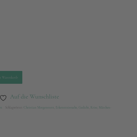
n Warenkorb
Auf die Wunschliste
en
Schlagwörter:
Christian Morgenstern
,
Erkenntnissuche
,
Gedicht
,
Krise
,
Märchen-