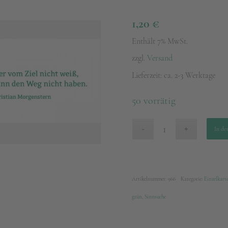
1,20
€
Enthält 7% MwSt.
zzgl.
Versand
Lieferzeit: ca. 2-3 Werktage
50 vorrätig
In de
Artikelnummer:
966
Kategorie:
Einzelkart
grün
,
Sinnsuche