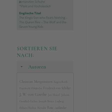
z
ertanzten Schuhe
*Platt und Hochdeutsch
Englische Titel
The King’s Son who Fears Nothing
–
The Queen Bee
–
The Wolf and the
Seven Young Kids
SORTIEREN SIE
NACH:
Autoren
Christian Morgenstern
Eugen Roth
Friedrich von Schiller
Friedrich Hölderlin
J. W. von Goethe
Jan Skácel
Johann
Gottlieb Fichte
Joseph Beuys
Ludwig
Rose Ausländer
Polzer-Hoditz
Novalis