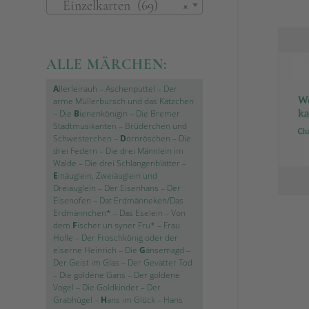
Einzelkarten (69)
×
ALLE MÄRCHEN:
A
llerleirauh
–
Aschenputtel
–
Der
arme Müllerbursch und das Kätzchen
–
Die
B
ienenkönigin
–
Die Bremer
Stadtmusikanten
–
Brüderchen und
Schwesterchen
–
D
ornröschen
–
Die
drei Federn
–
Die drei Männlein im
Walde
–
Die drei Schlangenblätter
–
E
inäuglein, Zweiäuglein und
Dreiäuglein
–
Der Eisenhans
–
Der
Eisenofen
–
Dat Erdmänneken/Das
Erdmännchen*
–
Das Eselein
–
Von
dem
F
ischer un syner Fru*
–
Frau
Holle
–
Der Froschkönig oder der
eiserne Heinrich
–
Die
G
änsemagd
–
Der Geist im Glas
–
Der Gevatter Tod
–
Die goldene Gans
–
Der goldene
Vogel
–
Die Goldkinder
–
Der
Grabhügel
–
H
ans im Glück
–
Hans