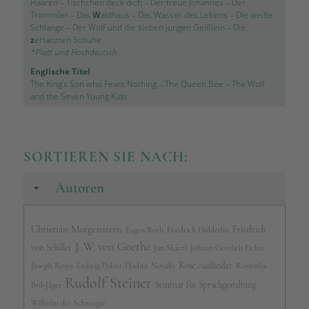
Haaren
–
Tischchen deck dich
–
Der treue Johannes
–
Der
Trommler
–
Das
W
aldhaus
–
Das Wasser des Lebens
–
Die weiße
Schlange
–
Der Wolf und die sieben jungen Geißlein
–
Die
z
ertanzten Schuhe
*Platt und Hochdeutsch
Englische Titel
The King’s Son who Fears Nothing
–
The Queen Bee
–
The Wolf
and the Seven Young Kids
SORTIEREN SIE NACH:
Autoren
Christian Morgenstern
Friedrich
Eugen Roth
Friedrich Hölderlin
J. W. von Goethe
von Schiller
Jan Skácel
Johann Gottlieb Fichte
Rose Ausländer
Joseph Beuys
Ludwig Polzer-Hoditz
Novalis
Roswitha
Rudolf Steiner
Seminar für Sprachgestaltung
Bril-Jäger
Wilhelm der Schweiger