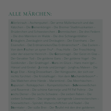
ALLE MÄRCHEN:
A
llerleirauh
–
Aschenputtel
–
Der arme Müllerbursch und das
Kätzchen
–
Die
B
ienenkönigin
–
Die Bremer Stadtmusikanten
–
Brüderchen und Schwesterchen
–
D
ornröschen
–
Die drei Federn
–
Die drei Männlein im Walde
–
Die drei Schlangenblätter
–
E
inäuglein, Zweiäuglein und Dreiäuglein
–
Der Eisenhans
–
Der
Eisenofen
–
Dat Erdmänneken/Das Erdmännchen*
–
Das Eselein
–
Von dem
F
ischer un syner Fru*
–
Frau Holle
–
Der Froschkönig
oder der eiserne Heinrich
–
Die
G
änsemagd
–
Der Geist im Glas
–
Der Gevatter Tod
–
Die goldene Gans
–
Der goldene Vogel
–
Die
Goldkinder
–
Der Grabhügel
–
H
ans im Glück
–
Hans mein Igel
–
Hänsel und Gretel
–
J
orinde und Joringel
–
Jungfrau Maleen
–
Die
k
luge Else
–
König Drosselbart
–
Der Königssohn, der sich vor
nichts fürchtet
–
Die Kristallkugel
–
Von dem
M
achandelboom*
–
Das Mädchen ohne Hände
–
Marienkind
–
Das Meerhäschen
–
R
apunzel
–
Rotkäppchen
–
Rumpelstilzchen
–
Sch
neeweißchen
und Rosenrot
–
Die schöne Katrinelje und Pif Paf Poltrie
–
Die
s
echs Diener
–
Die sechs Schwäne
–
Die sieben Raben
–
Die
sieben Schwaben
–
Das singende, springende Löweneckerchen
–
Sneewittchen
–
Spindel, Weberschiffchen und Nadel
–
Die
St
erntaler
–
Der süße Brei
–
Der
T
eufel mit den drei goldenen