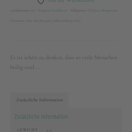
Artikelnummer:
917
Kategorie:
Einzelkarten
Schlagwörter:
Christian Morgenstern
,
Lebensmut
,
Liebe
,
Märchen-grün
,
Selbsterziehung
,
Zitat
Es ist schön zu denken, dass so viele Menschen
heilig sind …
Zusätzliche Information
Zusätzliche Information
4 g
GEWICHT